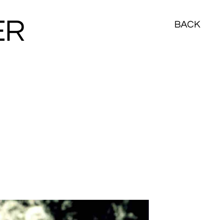
ER
BACK